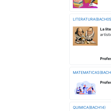
LITERATURA(BACH05
La lit
artíst
Profe
MATEMATICAS(BACH
Profe
QUIMICA(BACH14)