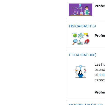
Profe
FISICA(BACH15)
Profe
ETICA (BACH06)
Las
h
esenci
el
art
expre
Profe