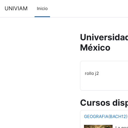
Saltar al contenido principal
UNIVIAM
Inicio
Universidad 
México
rollo j2
Cursos dis
GEOGRAFIA(BACH12)
La geo