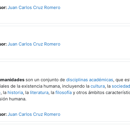
sor:
Juan Carlos Cruz Romero
sor:
Juan Carlos Cruz Romero
umanidades
son un conjunto de
disciplinas académicas
, que es
ales de la existencia humana, incluyendo la
cultura
, la
socieda
e
, la
historia
, la
literatura
, la
filosofía
y otros ámbitos característic
sión humana.
sor:
Juan Carlos Cruz Romero