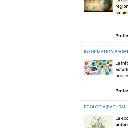
region
ambie
Profe
INFORMATICA(BACH1
La
inf
estudi
proces
Profe
ECOLOGIA(BACH08)
La eco
entor